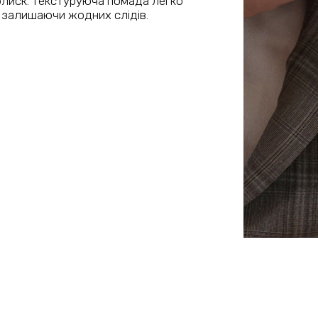
 блиск. Текстуруюча помада легко
е залишаючи жодних слідів.