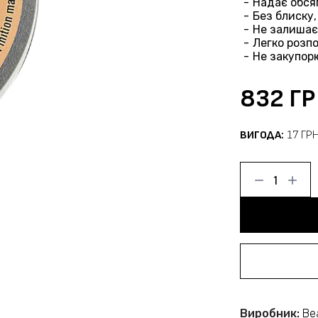
Надає обся
Без блиску
Не залишає
Легко розп
Не закупор
832 Г
ВИГОДА:
17 ГР
Виробник:
Be