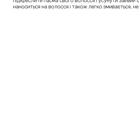
підкреслити пасма свого волосся і усунути зайвий
наноситься на волосся і також легко змивається, н