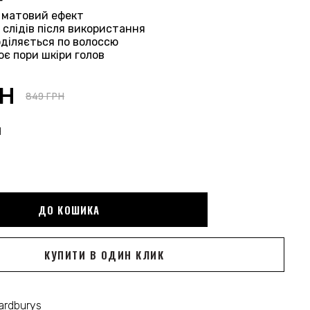
г
, матовий ефект
 слідів після використання
оділяється по волоссю
ює пори шкіри голов
РН
849 ГРН
Н
ДО КОШИКА
КУПИТИ В ОДИН КЛИК
ardburys