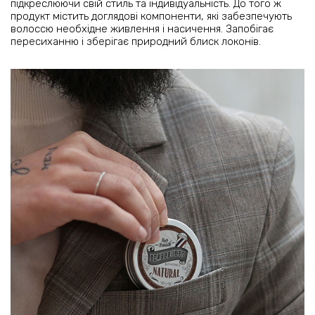
підкреслюючи свій стиль та індивідуальність. До того ж
продукт містить доглядові компоненти, які забезпечують
волоссю необхідне живлення і насичення. Запобігає
пересиханню і зберігає природний блиск локонів.