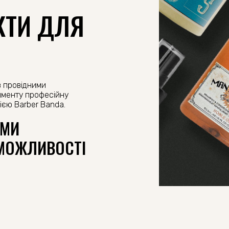
КТИ ДЛЯ
з провідними
тименту професійну
цією Barber Banda.
ИМИ
МОЖЛИВОСТІ