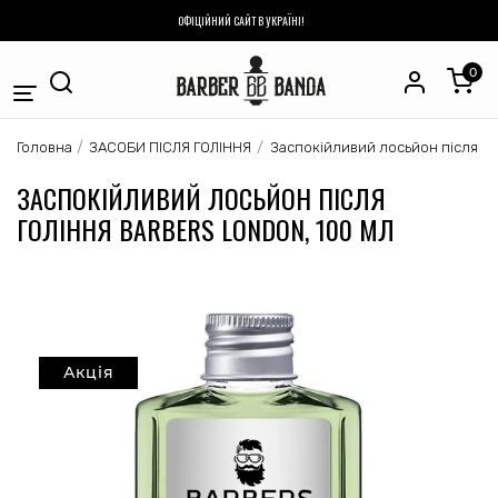
ОФІЦІЙНИЙ САЙТ В УКРАЇНІ!
0
ЗАСОБИ ПІСЛЯ ГОЛІННЯ
Головна
Заспокійливий лосьйон після го
ЗАСПОКІЙЛИВИЙ ЛОСЬЙОН ПІСЛЯ
ГОЛІННЯ BARBERS LONDON, 100 МЛ
Акція